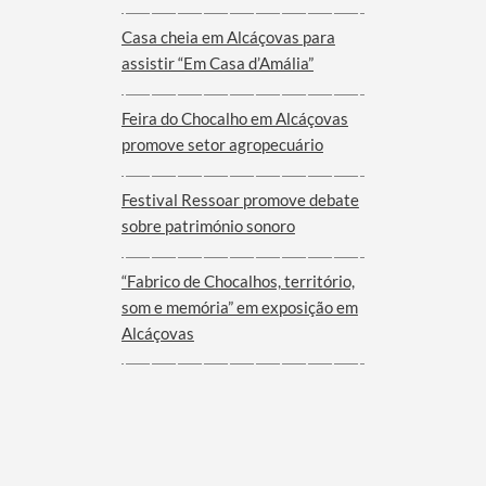
Viana do Alentejo
Casa cheia em Alcáçovas para
assistir “Em Casa d’Amália”
Feira do Chocalho em Alcáçovas
promove setor agropecuário
Festival Ressoar promove debate
sobre património sonoro
“Fabrico de Chocalhos, território,
som e memória” em exposição em
Alcáçovas