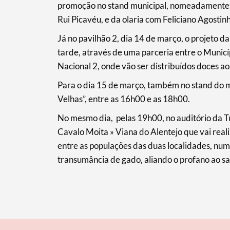
promoção no stand municipal, nomeadamente o
Rui Picavéu, e da olaria com Feliciano Agostin
Filtros
Já no pavilhão 2, dia 14 de março, o projeto d
tarde, através de uma parceria entre o Municí
Nacional 2, onde vão ser distribuídos doces aos
Para o dia 15 de março, também no stand do m
Velhas”, entre as 16h00 e as 18h00.
No mesmo dia, pelas 19h00, no auditório da Tu
Cavalo Moita » Viana do Alentejo que vai reali
entre as populações das duas localidades, num
transumância de gado, aliando o profano ao s