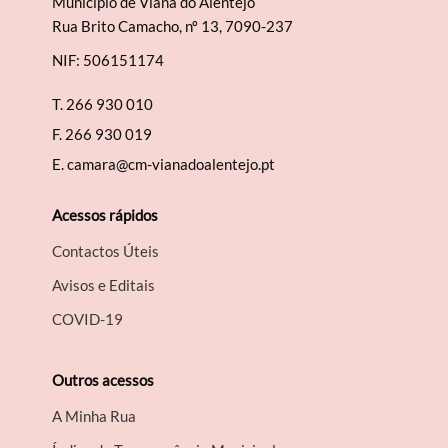
Município de Viana do Alentejo
Rua Brito Camacho, nº 13, 7090-237
NIF: 506151174
T.
266 930 010
F.
266 930 019
E.
camara@cm-vianadoalentejo.pt
Acessos rápidos
Contactos Úteis
Avisos e Editais
COVID-19
Outros acessos
A Minha Rua