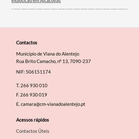
exposição em Alcáçovas
Contactos
Município de Viana do Alentejo
Rua Brito Camacho, nº 13, 7090-237
NIF: 506151174
T.
266 930 010
F.
266 930 019
E.
camara@cm-vianadoalentejo.pt
Acessos rápidos
Contactos Úteis