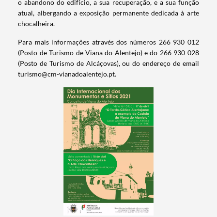
o abandono do edifício, a sua recuperação, e a sua função
atual, albergando a exposição permanente dedicada à arte
chocalheira.
Para mais informações através dos números 266 930 012
(Posto de Turismo de Viana do Alentejo) e do 266 930 028
(Posto de Turismo de Alcáçovas), ou do endereço de email
Termo de Pesquisa
turismo@cm-vianadoalentejo.pt.
Categorias gerais
Filtros