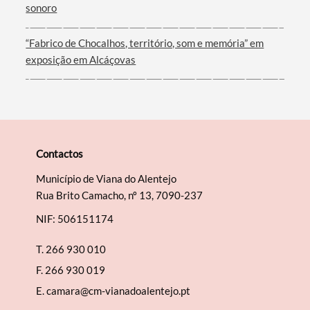
sonoro
“Fabrico de Chocalhos, território, som e memória” em
exposição em Alcáçovas
Contactos
Município de Viana do Alentejo
Rua Brito Camacho, nº 13, 7090-237
NIF: 506151174
T.
266 930 010
F.
266 930 019
E.
camara@cm-vianadoalentejo.pt