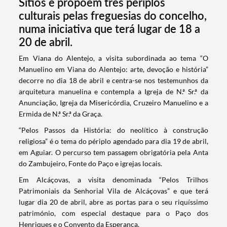
Sítios e propõem três périplos
culturais pelas freguesias do concelho,
numa iniciativa que terá lugar de 18 a
20 de abril.
​Em Viana do Alentejo, a visita subordinada ao tema “O
Manuelino em Viana do Alentejo: arte, devoção e história”
decorre no dia 18 de abril e centra-se nos testemunhos da
arquitetura manuelina e contempla a Igreja de N.ª Sr.ª da
Anunciação, Igreja da Misericórdia, Cruzeiro Manuelino e a
Ermida de N.ª Sr.ª da Graça.
“Pelos Passos da História: do neolítico à construção
religiosa” é o tema do périplo agendado para dia 19 de abril,
em Aguiar. O percurso tem passagem obrigatória pela Anta
do Zambujeiro, Fonte do Paço e igrejas locais.
Em Alcáçovas, a visita denominada “Pelos Trilhos
Patrimoniais da Senhorial Vila de Alcáçovas” e que terá
lugar dia 20 de abril, abre as portas para o seu riquíssimo
Termo de Pesquisa
património, com especial destaque para o Paço dos
Henriques e o Convento da Esperança.