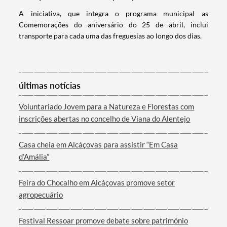
A iniciativa, que integra o programa municipal as
Comemorações do aniversário do 25 de abril, inclui
transporte para cada uma das freguesias ao longo dos dias.
Categorias gerais
últimas notícias
Voluntariado Jovem para a Natureza e Florestas com
Filtros
inscrições abertas no concelho de Viana do Alentejo
Casa cheia em Alcáçovas para assistir “Em Casa
d’Amália”
Feira do Chocalho em Alcáçovas promove setor
agropecuário
Festival Ressoar promove debate sobre património