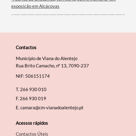
exposição em Alcáçovas
Contactos
Município de Viana do Alentejo
Rua Brito Camacho, nº 13, 7090-237
NIF: 506151174
T.
266 930 010
F.
266 930 019
E.
camara@cm-vianadoalentejo.pt
Acessos rápidos
Contactos Úteis