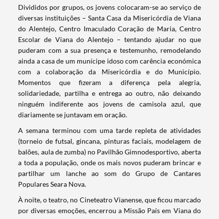
Divididos por grupos, os jovens colocaram-se ao serviço de
diversas instituições – Santa Casa da Misericórdia de Viana
do Alentejo, Centro Imaculado Coração de Maria, Centro
Escolar de Viana do Alentejo – tentando ajudar no que
puderam com a sua presença e testemunho, remodelando
ainda a casa de um munícipe idoso com carência económica
com a colaboração da Misericórdia e do Município.
Momentos que fizeram a diferença pela alegria,
solidariedade, partilha e entrega ao outro, não deixando
ninguém indiferente aos jovens de camisola azul, que
diariamente se juntavam em oração.
A semana terminou com uma tarde repleta de atividades
(torneio de futsal, gincana, pinturas faciais, modelagem de
balões, aula de zumba) no Pavilhão Gimnodesportivo, aberta
a toda a população, onde os mais novos puderam brincar e
partilhar um lanche ao som do Grupo de Cantares
Populares Seara Nova.
Termo de Pesquisa
À noite, o teatro, no Cineteatro Vianense, que ficou marcado
por diversas emoções, encerrou a Missão País em Viana do