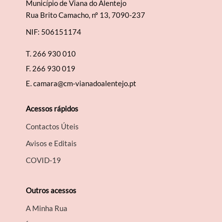
Município de Viana do Alentejo
Rua Brito Camacho, nº 13, 7090-237
NIF: 506151174
T.
266 930 010
F.
266 930 019
E.
camara@cm-vianadoalentejo.pt
Acessos rápidos
Contactos Úteis
Avisos e Editais
COVID-19
Outros acessos
A Minha Rua