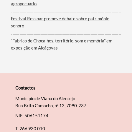
agropecuário
Filtros
Festival Ressoar promove debate sobre património
sonoro
“Fabrico de Chocalhos, território, som e memória” em
exposição em Alcáçovas
Contactos
Município de Viana do Alentejo
Rua Brito Camacho, nº 13, 7090-237
NIF: 506151174
T.
266 930 010