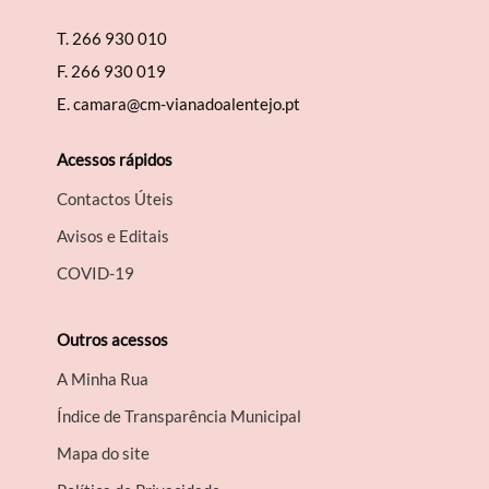
T.
266 930 010
F.
266 930 019
E.
camara@cm-vianadoalentejo.pt
Acessos rápidos
Contactos Úteis
Avisos e Editais
COVID-19
Outros acessos
A Minha Rua
Índice de Transparência Municipal
Mapa do site