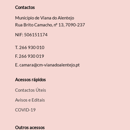
Contactos
Município de Viana do Alentejo
Rua Brito Camacho, nº 13, 7090-237
Filtros
NIF: 506151174
T.
266 930 010
F.
266 930 019
E.
camara@cm-vianadoalentejo.pt
Acessos rápidos
Contactos Úteis
Avisos e Editais
COVID-19
Outros acessos