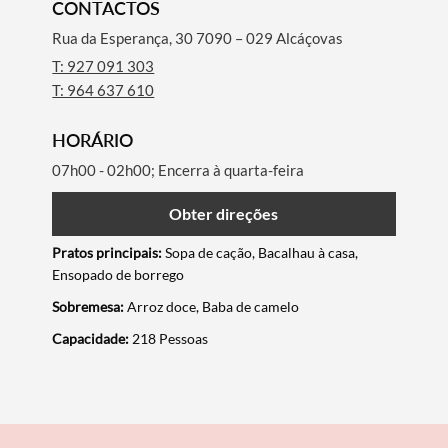
CONTACTOS
Rua da Esperança, 30 7090 – 029 Alcáçovas
T: 927 091 303
T: 964 637 610
HORÁRIO
07h00 - 02h00; Encerra à quarta-feira
Obter direções
Pratos principais:
Sopa de cação, Bacalhau à casa,
Ensopado de borrego
Sobremesa:
Arroz doce, Baba de camelo
Termo de Pesquisa
Capacidade:
218 Pessoas
Categorias gerais