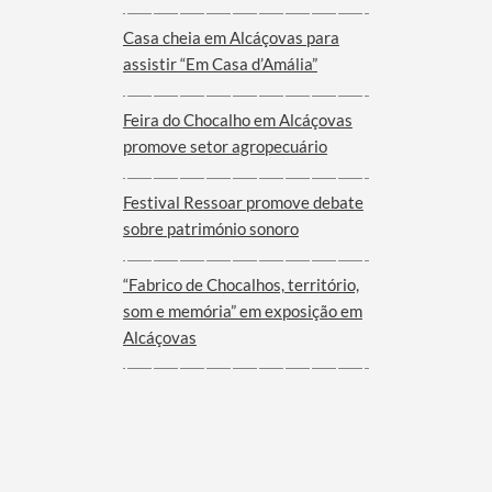
Viana do Alentejo
Casa cheia em Alcáçovas para
assistir “Em Casa d’Amália”
Feira do Chocalho em Alcáçovas
promove setor agropecuário
Festival Ressoar promove debate
sobre património sonoro
“Fabrico de Chocalhos, território,
som e memória” em exposição em
Alcáçovas