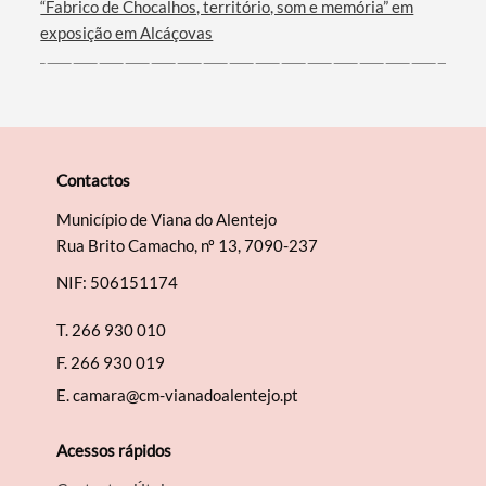
“Fabrico de Chocalhos, território, som e memória” em
exposição em Alcáçovas
Contactos
Município de Viana do Alentejo
Rua Brito Camacho, nº 13, 7090-237
NIF: 506151174
T.
266 930 010
F.
266 930 019
E.
camara@cm-vianadoalentejo.pt
Acessos rápidos