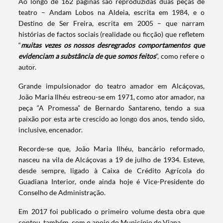
Ao longo de 162 páginas são reproduzidas duas peças de
teatro – Andam Lobos na Aldeia, escrita em 1984, e o
Destino de Ser Freira, escrita em 2005 – que narram
histórias de factos sociais (realidade ou ficção) que refletem
“
muitas vezes os nossos desregrados comportamentos que
evidenciam a substância de que somos feitos
”, como refere o
autor.
Grande impulsionador do teatro amador em Alcáçovas,
João Maria Ilhéu estreou-se em 1971, como ator amador, na
peça “A Promessa” de Bernardo Santareno, tendo a sua
paixão por esta arte crescido ao longo dos anos, tendo sido,
inclusive, encenador.
Recorde-se que, João Maria Ilhéu, bancário reformado,
nasceu na vila de Alcáçovas a 19 de julho de 1934. Esteve,
desde sempre, ligado à Caixa de Crédito Agrícola do
Guadiana Interior, onde ainda hoje é Vice-Presidente do
Termo de Pesquisa
Conselho de Administração.
Em 2017 foi publicado o primeiro volume desta obra que
contou, também, com o apoio do Município de Viana.