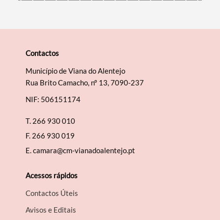
Contactos
Município de Viana do Alentejo
Rua Brito Camacho, nº 13, 7090-237
NIF: 506151174
T.
266 930 010
F.
266 930 019
E.
camara@cm-vianadoalentejo.pt
Acessos rápidos
Contactos Úteis
Avisos e Editais