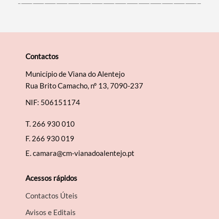
Contactos
Município de Viana do Alentejo
Rua Brito Camacho, nº 13, 7090-237
NIF: 506151174
T.
266 930 010
F.
266 930 019
E.
camara@cm-vianadoalentejo.pt
Acessos rápidos
Contactos Úteis
Avisos e Editais