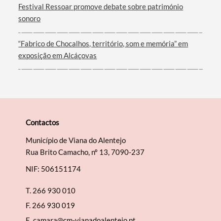
Festival Ressoar promove debate sobre património
sonoro
“Fabrico de Chocalhos, território, som e memória” em
exposição em Alcáçovas
Contactos
Município de Viana do Alentejo
Rua Brito Camacho, nº 13, 7090-237
NIF: 506151174
T.
266 930 010
F.
266 930 019
E.
camara@cm-vianadoalentejo.pt