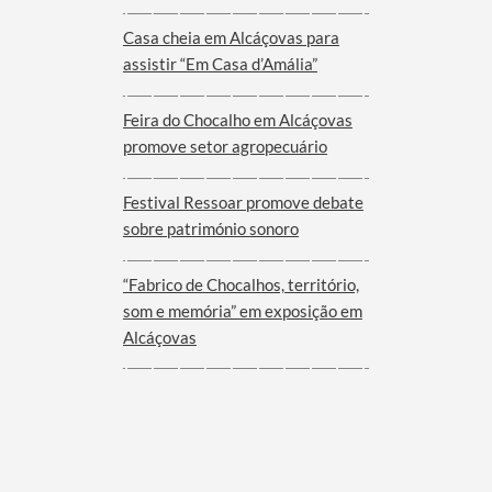
Viana do Alentejo
Casa cheia em Alcáçovas para
assistir “Em Casa d’Amália”
Feira do Chocalho em Alcáçovas
promove setor agropecuário
Festival Ressoar promove debate
sobre património sonoro
“Fabrico de Chocalhos, território,
som e memória” em exposição em
Alcáçovas