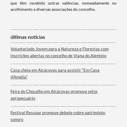
que têm recebido outras valências, nomeadamente no
acolhimento a diversas associações do concelho.
Categorias gerais
últimas notícias
Voluntariado Jovem para a Natureza e Florestas com
Filtros
inscrições abertas no concelho de Viana do Alentejo
Casa cheia em Alcáçovas para assistir “Em Casa
d’Amália”
Feira do Chocalho em Alcáçovas promove setor
agropecuário
Festival Ressoar promove debate sobre património
sonoro