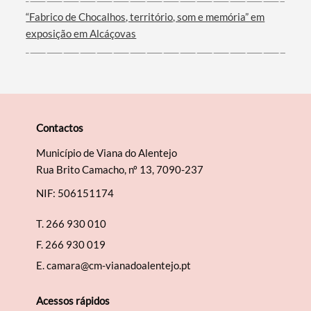
“Fabrico de Chocalhos, território, som e memória” em
exposição em Alcáçovas
Contactos
Município de Viana do Alentejo
Rua Brito Camacho, nº 13, 7090-237
NIF: 506151174
T.
266 930 010
F.
266 930 019
E.
camara@cm-vianadoalentejo.pt
Acessos rápidos