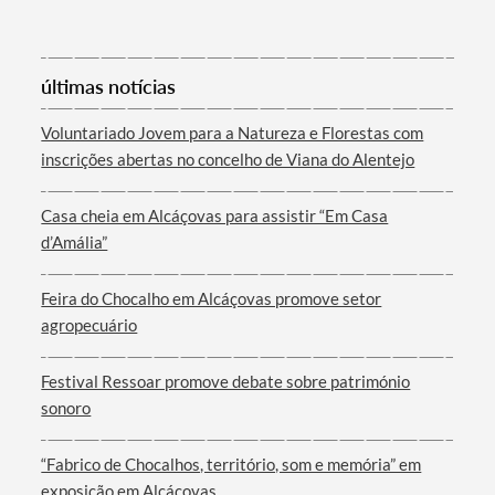
últimas notícias
Voluntariado Jovem para a Natureza e Florestas com
inscrições abertas no concelho de Viana do Alentejo
Termo de Pesquisa
Casa cheia em Alcáçovas para assistir “Em Casa
d’Amália”
Categorias gerais
Feira do Chocalho em Alcáçovas promove setor
agropecuário
Festival Ressoar promove debate sobre património
sonoro
Filtros
“Fabrico de Chocalhos, território, som e memória” em
exposição em Alcáçovas