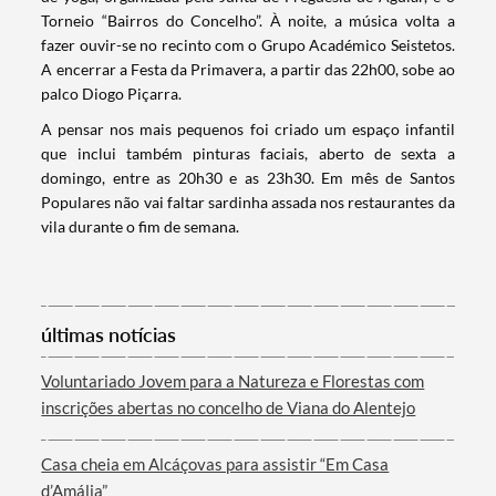
Torneio “Bairros do Concelho”. À noite, a música volta a
fazer ouvir-se no recinto com o Grupo Académico Seistetos.
Filtros
A encerrar a Festa da Primavera, a partir das 22h00, sobe ao
palco Diogo Piçarra.
A pensar nos mais pequenos foi criado um espaço infantil
que inclui também pinturas faciais, aberto de sexta a
domingo, entre as 20h30 e as 23h30. Em mês de Santos
Populares não vai faltar sardinha assada nos restaurantes da
vila durante o fim de semana.
últimas notícias
Voluntariado Jovem para a Natureza e Florestas com
inscrições abertas no concelho de Viana do Alentejo
Casa cheia em Alcáçovas para assistir “Em Casa
d’Amália”