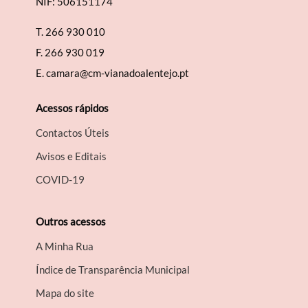
NIF: 506151174
T.
266 930 010
F.
266 930 019
E.
camara@cm-vianadoalentejo.pt
Acessos rápidos
Contactos Úteis
Avisos e Editais
COVID-19
Outros acessos
A Minha Rua
Índice de Transparência Municipal
Mapa do site