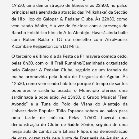
19h30, uma demonstração de fitness e, às 22h00, no palco
principal está agendada a atuação das “Milkshake”, da Secção
de Hip-Hop do Galopar & Pedalar Clube. Às 22h30, como
vem sendo hábito, é a vez do folclore com a presença do
Rancho Folclórico Flor do Alto Alentejo. Haverá ainda baile
com Rúben Baião e DJ do concelho com AfroHouse,
Kizomba e Reggaeton com DJ Mira.
O terceiro e último dia da Festa da Primavera começa cedo,
pelas 8h30, com o III Trail Running/Caminhada organizado
pelo Galopar & Pedalar Clube, seguido de um torneio de
malha promovido pela Junta de Freguesia de Aguiar. Às
Termo de Pesquisa
12h30, como vem sendo hábito e porque é tempo de santos
populares e sardinha assada, o Município oferece uma
sardinhada à população. Às 13h30, o Grupo Musical “Tem
Avondo” e a Tuna do Polo de Viana do Alentejo da
Universidade Popular Túlio Espanca sobem ao palco para
uma tarde de música. Pelas 17h00 haverá uma
Categorias gerais
demonstração do Clube de Saúde Sénior, seguida de uma
mega aula de zumba com Liliana Filipa, uma demonstração
de yoga, organizada pela Junta de Freguesia de Aguiar, e o