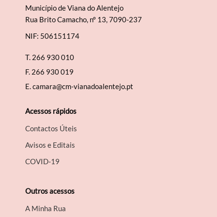
Município de Viana do Alentejo
Rua Brito Camacho, nº 13, 7090-237
NIF: 506151174
T.
266 930 010
F.
266 930 019
E.
camara@cm-vianadoalentejo.pt
Acessos rápidos
Contactos Úteis
Avisos e Editais
COVID-19
Outros acessos
A Minha Rua