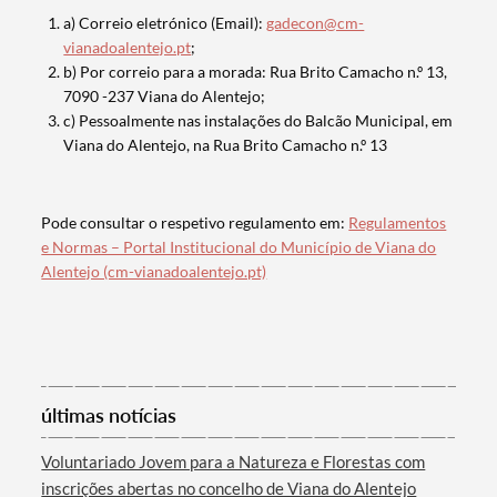
a) Correio eletrónico (Email):
gadecon@cm-
vianadoalentejo.pt
;
b) Por correio para a morada: Rua Brito Camacho n.º 13,
7090 -237 Viana do Alentejo;
c) Pessoalmente nas instalações do Balcão Municipal, em
Viana do Alentejo, na Rua Brito Camacho n.º 13
Pode consultar o respetivo regulamento em:
Regulamentos
e Normas – Portal Institucional do Município de Viana do
Alentejo (cm-vianadoalentejo.pt)
Termo de Pesquisa
últimas notícias
Voluntariado Jovem para a Natureza e Florestas com
Categorias gerais
inscrições abertas no concelho de Viana do Alentejo