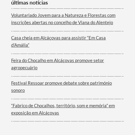
últimas notícias
Categorias gerais
Voluntariado Jovem para a Natureza e Florestas com
inscrições abertas no concelho de Viana do Alentejo
Casa cheia em Alcáçovas para assistir “Em Casa
Filtros
d’Amália”
Feira do Chocalho em Alcáçovas promove setor
agropecuário
Festival Ressoar promove debate sobre património
sonoro
“Fabrico de Chocalhos, território, som e memória” em
exposição em Alcáçovas