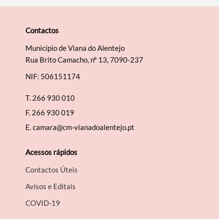
Contactos
Município de Viana do Alentejo
Rua Brito Camacho, nº 13, 7090-237
NIF: 506151174
T.
266 930 010
F.
266 930 019
E.
camara@cm-vianadoalentejo.pt
Acessos rápidos
Contactos Úteis
Avisos e Editais
COVID-19