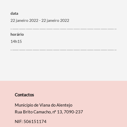
Termo de Pesquisa
data
22 janeiro 2022 - 22 janeiro 2022
horário
Categorias gerais
14h15
Filtros
Contactos
Município de Viana do Alentejo
Rua Brito Camacho, nº 13, 7090-237
NIF: 506151174