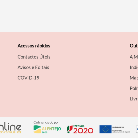
Acessos rápidos
Out
Contactos Úteis
A M
Avisos e Editais
Índi
COVID-19
Map
Polí
Liv
Cofinanciado por