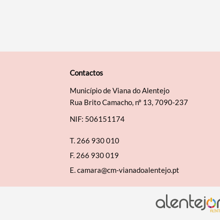
Contactos
Município de Viana do Alentejo
Rua Brito Camacho, nº 13, 7090-237
NIF: 506151174
T.
266 930 010
F.
266 930 019
E.
camara@cm-vianadoalentejo.pt