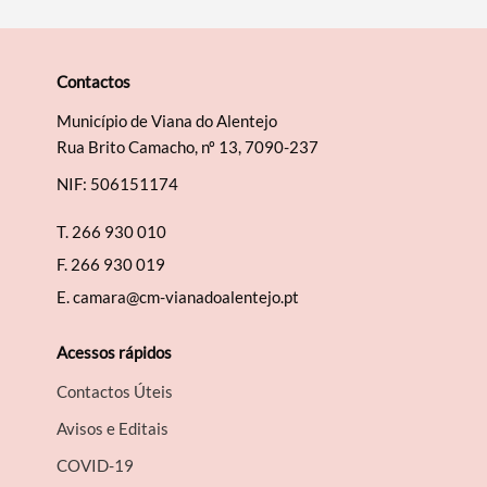
Contactos
Município de Viana do Alentejo
Rua Brito Camacho, nº 13, 7090-237
NIF: 506151174
T.
266 930 010
F.
266 930 019
E.
camara@cm-vianadoalentejo.pt
Acessos rápidos
Contactos Úteis
Avisos e Editais
COVID-19