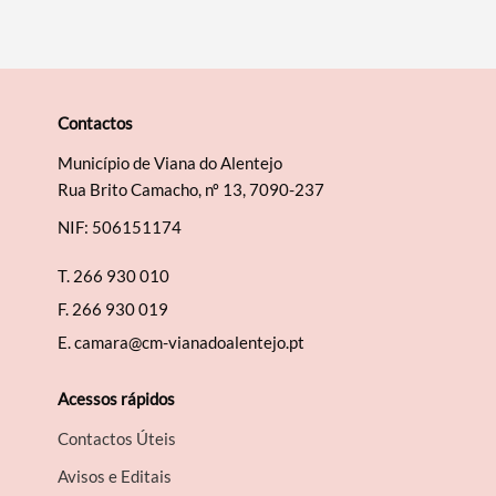
Contactos
Município de Viana do Alentejo
Rua Brito Camacho, nº 13, 7090-237
NIF: 506151174
T.
266 930 010
F.
266 930 019
E.
camara@cm-vianadoalentejo.pt
Acessos rápidos
Contactos Úteis
Avisos e Editais