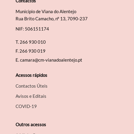
Contactos
Município de Viana do Alentejo
Rua Brito Camacho, nº 13, 7090-237
NIF: 506151174
T.
266 930 010
F.
266 930 019
E.
camara@cm-vianadoalentejo.pt
Acessos rápidos
Contactos Úteis
Avisos e Editais
COVID-19
Outros acessos