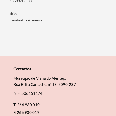
18h00/19h30
Filtros
sitio
Cineteatro Vianense
Contactos
Município de Viana do Alentejo
Rua Brito Camacho, nº 13, 7090-237
NIF: 506151174
T.
266 930 010
F.
266 930 019