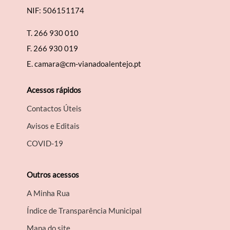
NIF: 506151174
T.
266 930 010
F.
266 930 019
E.
camara@cm-vianadoalentejo.pt
Acessos rápidos
Contactos Úteis
Avisos e Editais
COVID-19
Outros acessos
A Minha Rua
Índice de Transparência Municipal
Mapa do site