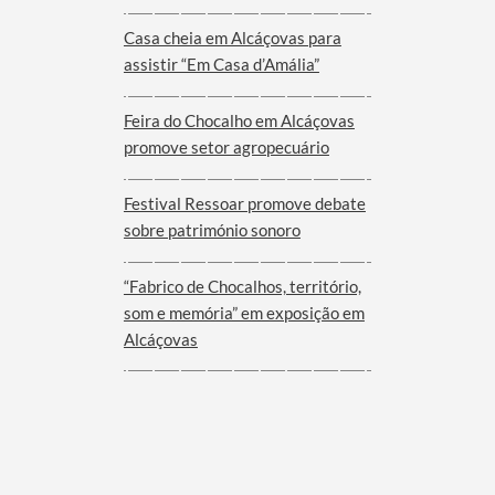
Viana do Alentejo
Casa cheia em Alcáçovas para
assistir “Em Casa d’Amália”
Feira do Chocalho em Alcáçovas
promove setor agropecuário
Festival Ressoar promove debate
sobre património sonoro
“Fabrico de Chocalhos, território,
som e memória” em exposição em
Alcáçovas