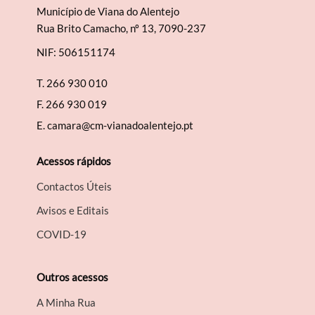
Município de Viana do Alentejo
Rua Brito Camacho, nº 13, 7090-237
NIF: 506151174
T.
266 930 010
F.
266 930 019
E.
camara@cm-vianadoalentejo.pt
Acessos rápidos
Contactos Úteis
Avisos e Editais
COVID-19
Outros acessos
A Minha Rua