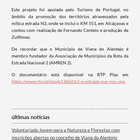
Este projeto foi apoiado pelo Turismo de Portugal, no
âmbito da promoção dos territórios atravessados pela
mítica estrada N2, onde se inclui o KM 551, em Alcáçovas e
contou com realização de Fernando Centeio e produção de
Zulfilmes.
De recordar que o Município de Viana do Alentejo é
membro fundador da Associação de Municípios da Rota da
Estrada Nacional 2 (AMREN 2).
O documentário está disponível na RTP Play em
https://www.rtp.pt/play/p13662/n2-a-estrada-que-nos-une
Termo de Pesquisa
últimas notícias
Voluntariado Jovem para a Natureza e Florestas com
Categorias gerais
inscrições abertas no concelho de Viana do Alentejo