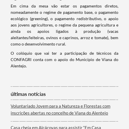
​Em cima da mesa vão estar os pagamentos diretos,
nomeadamente o regime de pagamento base, o pagamento
ecológico (greening), o pagamento redistributivo, o apoio
aos jovens agricultores, o regime da pequena agricultura e
ainda os apoios ligados à produção (vacas
aleitantes/leiteiras, ovinos e caprinos, arroz e tomate), bem
como o desenvolvimento rural.
O colóquio que vai ter a participação de técnicos da
CONFAGRI conta com o apoio do Município de Viana do
Alentejo.
Termo de Pesquisa
últimas notícias
Voluntariado Jovem para a Natureza e Florestas com
inscrições abertas no concelho de Viana do Alentejo
Categorias gerais
Casa cheia em Alcáçovas para assistir “Em Casa