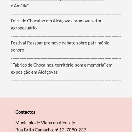
d’Amália”
Filtros
Feira do Chocalho em Alcáçovas promove setor
agropecuário
Festival Ressoar promove debate sobre património
sonoro
“Fabrico de Chocalhos, território, som e memória” em
exposição em Alcáçovas
Contactos
Município de Viana do Alentejo
Rua Brito Camacho, nº 13, 7090-237