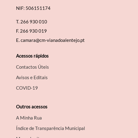
NIF: 506151174
T.
266 930 010
F.
266 930 019
E.
camara@cm-vianadoalentejo.pt
Acessos rápidos
Contactos Úteis
Avisos e Editais
COVID-19
Outros acessos
A Minha Rua
Índice de Transparência Municipal