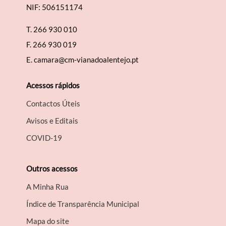
NIF: 506151174
T.
266 930 010
F.
266 930 019
E.
camara@cm-vianadoalentejo.pt
Acessos rápidos
Contactos Úteis
Avisos e Editais
COVID-19
Outros acessos
A Minha Rua
Índice de Transparência Municipal
Mapa do site