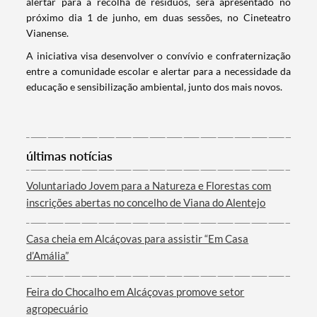
alertar para a recolha de resíduos, será apresentado no
próximo dia 1 de junho, em duas sessões, no Cineteatro
Vianense.
A iniciativa visa desenvolver o convívio e confraternização
entre a comunidade escolar e alertar para a necessidade da
educação e sensibilização ambiental, junto dos mais novos.
Termo de Pesquisa
últimas notícias
Voluntariado Jovem para a Natureza e Florestas com
inscrições abertas no concelho de Viana do Alentejo
Casa cheia em Alcáçovas para assistir “Em Casa
Categorias gerais
d’Amália”
Feira do Chocalho em Alcáçovas promove setor
agropecuário