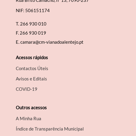
Rua Brito Camacho, nº 13, 7090-237
NIF: 506151174
T.
266 930 010
F.
266 930 019
E.
camara@cm-vianadoalentejo.pt
Acessos rápidos
Contactos Úteis
Avisos e Editais
COVID-19
Outros acessos
A Minha Rua
Índice de Transparência Municipal