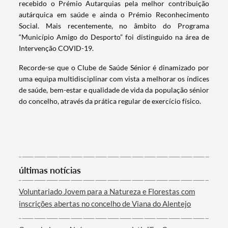
recebido o Prémio Autarquias pela melhor contribuição
autárquica em saúde e ainda o Prémio Reconhecimento
Termo de Pesquisa
Social. Mais recentemente, no âmbito do Programa
“Município Amigo do Desporto” foi distinguido na área de
Intervenção COVID-19.
Recorde-se que o Clube de Saúde Sénior é dinamizado por
uma equipa multidisciplinar com vista a melhorar os índices
Categorias gerais
de saúde, bem-estar e qualidade de vida da população sénior
do concelho, através da prática regular de exercício físico.
Filtros
últimas notícias
Voluntariado Jovem para a Natureza e Florestas com
inscrições abertas no concelho de Viana do Alentejo