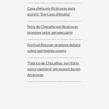
Viana do Alentejo
Casa cheia em Alcáçovas para
assistir “Em Casa d’Amália”
Feira do Chocalho em Alcáçovas
promove setor agropecuário
Festival Ressoar promove debate
sobre património sonoro
“Fabrico de Chocalhos, território,
som e memória” em exposição em
Alcáçovas