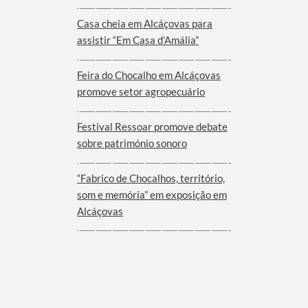
Viana do Alentejo
Casa cheia em Alcáçovas para
assistir “Em Casa d’Amália”
Feira do Chocalho em Alcáçovas
promove setor agropecuário
Festival Ressoar promove debate
sobre património sonoro
“Fabrico de Chocalhos, território,
som e memória” em exposição em
Alcáçovas