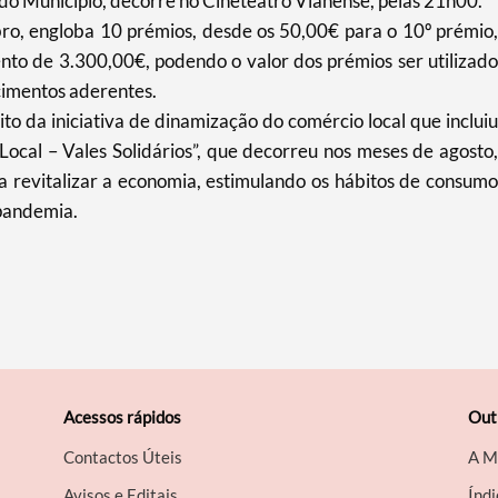
 do Município, decorre no Cineteatro Vianense, pelas 21h00.
, engloba 10 prémios, desde os 50,00€ para o 10º prémio,
nto de 3.300,00€, podendo o valor dos prémios ser utilizado
ecimentos aderentes.
 da iniciativa de dinamização do comércio local que incluiu
l – Vales Solidários”, que decorreu nos meses de agosto,
a revitalizar a economia, estimulando os hábitos de consumo
 pandemia.
Acessos rápidos
Out
Contactos Úteis
A M
Avisos e Editais
Índi