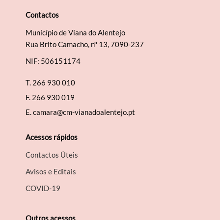
Contactos
Município de Viana do Alentejo
Rua Brito Camacho, nº 13, 7090-237
NIF: 506151174
T.
266 930 010
F.
266 930 019
E.
camara@cm-vianadoalentejo.pt
Acessos rápidos
Contactos Úteis
Avisos e Editais
COVID-19
Outros acessos