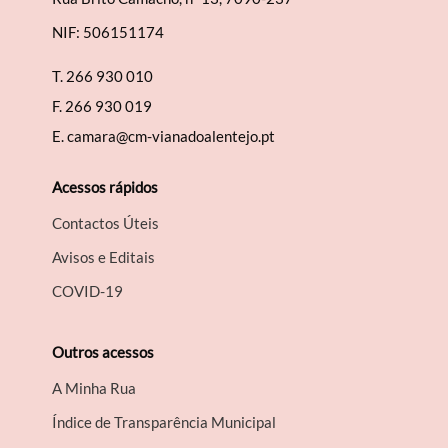
NIF: 506151174
T.
266 930 010
F.
266 930 019
E.
camara@cm-vianadoalentejo.pt
Acessos rápidos
Contactos Úteis
Avisos e Editais
COVID-19
Outros acessos
A Minha Rua
Índice de Transparência Municipal