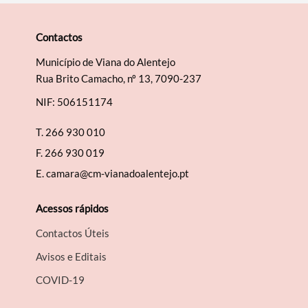
Contactos
Município de Viana do Alentejo
Rua Brito Camacho, nº 13, 7090-237
NIF: 506151174
T.
266 930 010
F.
266 930 019
E.
camara@cm-vianadoalentejo.pt
Acessos rápidos
Contactos Úteis
Avisos e Editais
COVID-19