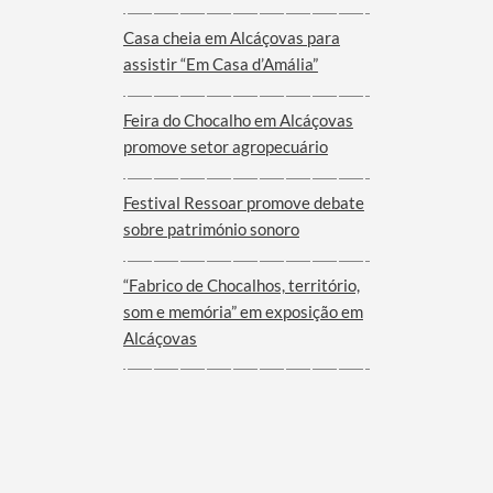
Viana do Alentejo
Casa cheia em Alcáçovas para
assistir “Em Casa d’Amália”
Feira do Chocalho em Alcáçovas
promove setor agropecuário
Festival Ressoar promove debate
sobre património sonoro
“Fabrico de Chocalhos, território,
som e memória” em exposição em
Alcáçovas