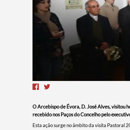
Termo de Pesquisa
O Arcebispo de Évora, D. José Alves, visitou h
Categorias gerais
recebido nos Paços do Concelho pelo executivo
​Esta ação surge no âmbito da visita Pastoral 2