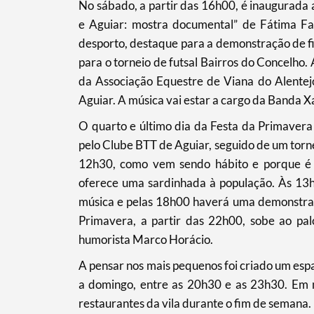
No sábado, a partir das 16h00, é inaugurada 
e Aguiar: mostra documental” de Fátima Far
desporto, destaque para a demonstração de fi
para o torneio de futsal Bairros do Concelh
da Associação Equestre de Viana do Alentej
Aguiar. A música vai estar a cargo da Banda X
O quarto e último dia da Festa da Primavera
pelo Clube BTT de Aguiar, seguido de um torn
12h30, como vem sendo hábito e porque é t
oferece uma sardinhada à população. Às 1
música e pelas 18h00 haverá uma demonstraçã
Primavera, a partir das 22h00, sobe ao pa
humorista Marco Horácio.
A pensar nos mais pequenos foi criado um espaç
a domingo, entre as 20h30 e as 23h30. Em m
restaurantes da vila durante o fim de semana.