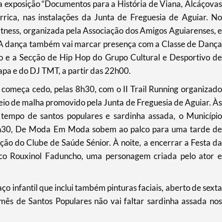
a exposição “Documentos para a História de Viana, Alcáçovas
rica, nas instalações da Junta de Freguesia de Aguiar. No
tness, organizada pela Associação dos Amigos Aguiarenses, e
o. A dança também vai marcar presença com a Classe de Dança
o e a Secção de Hip Hop do Grupo Cultural e Desportivo de
apa e do DJ TMT, a partir das 22h00.
 começa cedo, pelas 8h30, com o II Trail Running organizado
eio de malha promovido pela Junta de Freguesia de Aguiar. Às
empo de santos populares e sardinha assada, o Município
3h30, De Moda Em Moda sobem ao palco para uma tarde de
o do Clube de Saúde Sénior. À noite, a encerrar a Festa da
lco Rouxinol Faduncho, uma personagem criada pelo ator e
o infantil que inclui também pinturas faciais, aberto de sexta
ês de Santos Populares não vai faltar sardinha assada nos