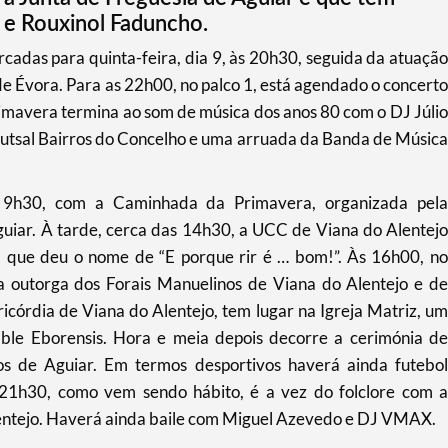
 e Rouxinol Faduncho.
cadas para quinta-feira, dia 9, às 20h30, seguida da atuação
 Évora. Para as 22h00, no palco 1, está agendado o concerto
imavera termina ao som de música dos anos 80 com o DJ Júlio
 Futsal Bairros do Concelho e uma arruada da Banda de Música
s 9h30, com a Caminhada da Primavera, organizada pela
uiar. À tarde, cerca das 14h30, a UCC de Viana do Alentejo
a que deu o nome de “E porque rir é … bom!”. Às 16h00, no
outorga dos Forais Manuelinos de Viana do Alentejo e de
córdia de Viana do Alentejo, tem lugar na Igreja Matriz, um
ble Eborensis. Hora e meia depois decorre a cerimónia de
 de Aguiar. Em termos desportivos haverá ainda futebol
 21h30, como vem sendo hábito, é a vez do folclore com a
Alentejo. Haverá ainda baile com Miguel Azevedo e DJ VMAX.