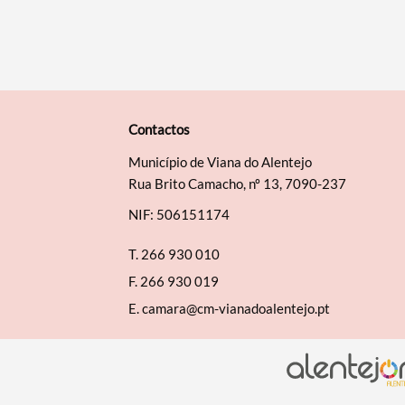
Contactos
Município de Viana do Alentejo
Rua Brito Camacho, nº 13, 7090-237
NIF: 506151174
T.
266 930 010
F.
266 930 019
E.
camara@cm-vianadoalentejo.pt