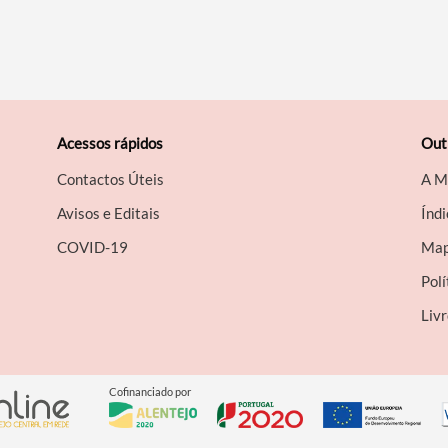
Acessos rápidos
Out
Contactos Úteis
A M
Avisos e Editais
Índi
COVID-19
Map
Polí
Liv
Cofinanciado por