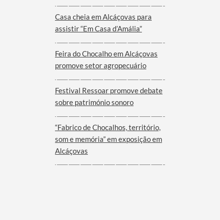
Viana do Alentejo
Casa cheia em Alcáçovas para
assistir “Em Casa d’Amália”
Feira do Chocalho em Alcáçovas
promove setor agropecuário
Festival Ressoar promove debate
sobre património sonoro
“Fabrico de Chocalhos, território,
som e memória” em exposição em
Alcáçovas