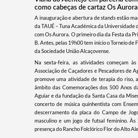
como cabeças de cartaz Os Aurora
​A inauguração e abertura de stands estão mar
Termo de Pesquisa
da TAUÉ – Tuna Académica da Universidade de
com Os Aurora. O primeiro dia da Festa da Pr
B. Antes, pelas 19h00 tem início o Torneio de
da Sociedade União Alcaçovense.
Na sexta-feira, as atividades começam à
Categorias gerais
Associação de Caçadores e Pescadores de Ag
promove uma atividade de terapia do riso, 
âmbito das Comemorações dos 500 Anos da 
Aguiar e da fundação da Santa Casa da Miseri
Filtros
concerto de música quinhentista com Ensem
descerramento da placa do Campo de Jogos
masculino e um jogo de futsal feminino. Às
presença do Rancho Folclórico Flor do Alto 