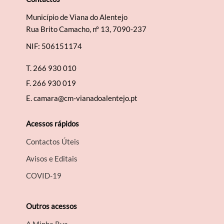
Município de Viana do Alentejo
Rua Brito Camacho, nº 13, 7090-237
NIF: 506151174
T.
266 930 010
F.
266 930 019
E.
camara@cm-vianadoalentejo.pt
Acessos rápidos
Contactos Úteis
Avisos e Editais
COVID-19
Outros acessos