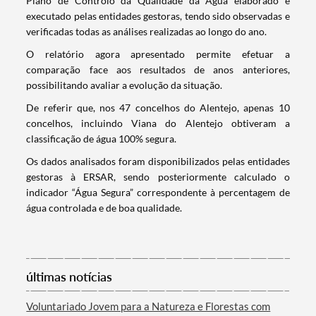
Plano de Controlo da Qualidade da Água elaborado e
executado pelas entidades gestoras, tendo sido observadas e
verificadas todas as análises realizadas ao longo do ano.
O relatório agora apresentado permite efetuar a
comparação face aos resultados de anos anteriores,
possibilitando avaliar a evolução da situação.
De referir que, nos 47 concelhos do Alentejo, apenas 10
concelhos, incluindo Viana do Alentejo obtiveram a
classificação de água 100% segura.
Os dados analisados foram disponibilizados pelas entidades
gestoras à ERSAR, sendo posteriormente calculado o
indicador “Água Segura” correspondente à percentagem de
água controlada e de boa qualidade.
Termo de Pesquisa
últimas notícias
Categorias gerais
Voluntariado Jovem para a Natureza e Florestas com