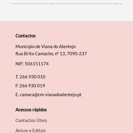
Contactos
Município de Viana do Alentejo
Rua Brito Camacho, nº 13, 7090-237
NIF: 506151174
T.
266 930 010
F.
266 930 019
E.
camara@cm-vianadoalentejo.pt
Acessos rápidos
Contactos Úteis
Avisos e Editais