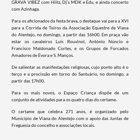
GRAVA VIBEZ com Hiitz, Dj’s MDK e Edu, e ainda concerto
com Azinhaga.
Para os aficionados da festa brava, o destaque vai para a XVI
para a Corrida de Toiros da Associação Equestre de Viana
do Alentejo, no domingo, a partir das 16h00. Em praça vão
estar os cavaleiros Luís Rouxinol, António Núncio e
Termo de Pesquisa
Francisco Maldonado Cortes, e os Grupos de Forcados
Amadores de Évora e S. Manços.
De salientar as manifestações religiosas, cujo ponto alto é o
terço e a procissão em torno do Santuário, no domingo, a
partir das 17h00.
Categorias gerais
Para os mais novos, o Espaço Criança dispõe de um
conjunto de atividades para os quatro dias do certame.
O certame que celebra 271 anos, é organizado pelo
Município de Viana do Alentejo com o apoio das Juntas de
Filtros
Freguesia do concelho e associações locais.