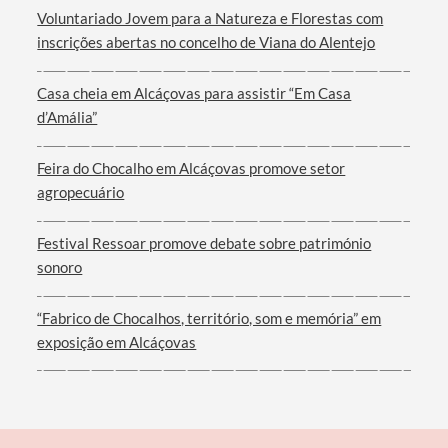
Voluntariado Jovem para a Natureza e Florestas com
inscrições abertas no concelho de Viana do Alentejo
Casa cheia em Alcáçovas para assistir “Em Casa
d’Amália”
Filtros
Feira do Chocalho em Alcáçovas promove setor
agropecuário
Festival Ressoar promove debate sobre património
sonoro
“Fabrico de Chocalhos, território, som e memória” em
exposição em Alcáçovas