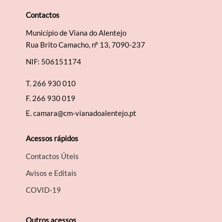
Contactos
Município de Viana do Alentejo
Rua Brito Camacho, nº 13, 7090-237
NIF: 506151174
T.
266 930 010
F.
266 930 019
E.
camara@cm-vianadoalentejo.pt
Acessos rápidos
Contactos Úteis
Avisos e Editais
COVID-19
Outros acessos