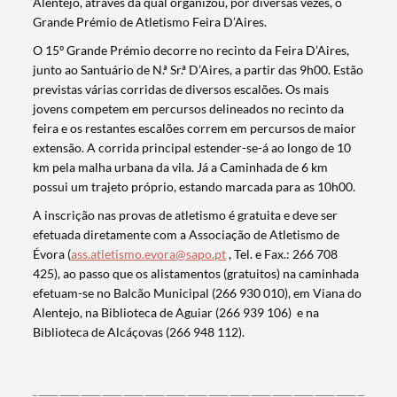
Alentejo, através da qual organizou, por diversas vezes, o
Grande Prémio de Atletismo Feira D’Aires.
O 15º Grande Prémio decorre no recinto da Feira D’Aires,
junto ao Santuário de N.ª Sr.ª D’Aires, a partir das 9h00. Estão
previstas várias corridas de diversos escalões. Os mais
jovens competem em percursos delineados no recinto da
feira e os restantes escalões correm em percursos de maior
extensão. A corrida principal estender-se-á ao longo de 10
km pela malha urbana da vila. Já a Caminhada de 6 km
possui um trajeto próprio, estando marcada para as 10h00.
A inscrição nas provas de atletismo é gratuita e deve ser
efetuada diretamente com a Associação de Atletismo de
Évora (
ass.atletismo.evora@sapo.pt
, Tel. e Fax.: 266 708
425), ao passo que os alistamentos (gratuitos) na caminhada
efetuam-se no Balcão Municipal (266 930 010), em Viana do
Termo de Pesquisa
Alentejo, na Biblioteca de Aguiar (266 939 106) e na
Biblioteca de Alcáçovas (266 948 112).