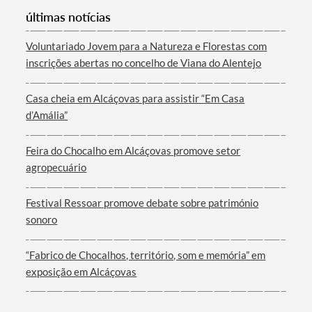
Categorias gerais
últimas notícias
Voluntariado Jovem para a Natureza e Florestas com
inscrições abertas no concelho de Viana do Alentejo
Casa cheia em Alcáçovas para assistir “Em Casa
Filtros
d’Amália”
Feira do Chocalho em Alcáçovas promove setor
agropecuário
Festival Ressoar promove debate sobre património
sonoro
“Fabrico de Chocalhos, território, som e memória” em
exposição em Alcáçovas