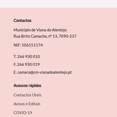
Contactos
Município de Viana do Alentejo
Rua Brito Camacho, nº 13, 7090-237
NIF: 506151174
T.
266 930 010
F.
266 930 019
E.
camara@cm-vianadoalentejo.pt
Acessos rápidos
Contactos Úteis
Avisos e Editais
COVID-19