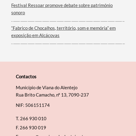
Filtros
Festival Ressoar promove debate sobre património
sonoro
“Fabrico de Chocalhos, território, som e memória” em
exposição em Alcáçovas
Contactos
Município de Viana do Alentejo
Rua Brito Camacho, nº 13, 7090-237
NIF: 506151174
T.
266 930 010
F.
266 930 019