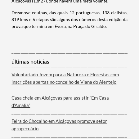
Alcáçovas (13h27), onde haverá uma meta volante.
Dezanove equipas, das quais 12 portuguesas, 133 ciclistas,
819 kms e 6 etapas são alguns dos números desta edição da
prova que termina em Évora, na Praça do Giraldo.
últimas notícias
Termo de Pesquisa
Voluntariado Jovem para a Natureza e Florestas com
inscrições abertas no concelho de Viana do Alentejo
Casa cheia em Alcáçovas para assistir “Em Casa
Categorias gerais
d’Amália”
Feira do Chocalho em Alcáçovas promove setor
agropecuário