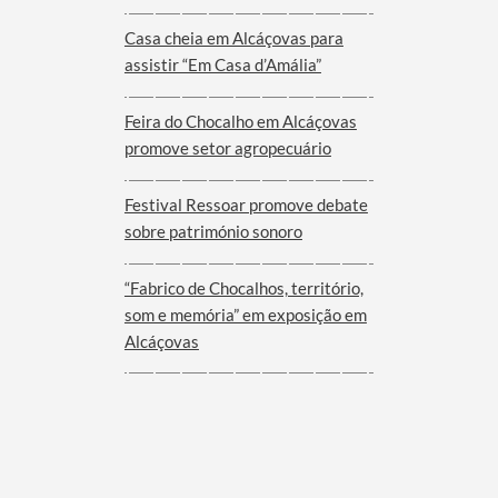
Viana do Alentejo
Casa cheia em Alcáçovas para
assistir “Em Casa d’Amália”
Feira do Chocalho em Alcáçovas
promove setor agropecuário
Festival Ressoar promove debate
sobre património sonoro
“Fabrico de Chocalhos, território,
som e memória” em exposição em
Alcáçovas