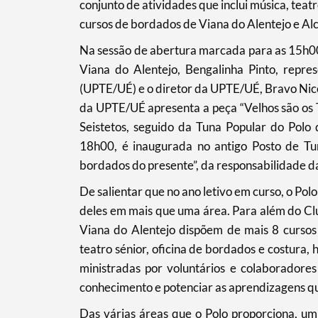
conjunto de atividades que inclui música, tea
cursos de bordados de Viana do Alentejo e Al
Termo de Pesquisa
Na sessão de abertura marcada para as 15h00
Viana do Alentejo, Bengalinha Pinto, repre
(UPTE/UÉ) e o diretor da UPTE/UÉ, Bravo Nico
da UPTE/UÉ apresenta a peça “Velhos são os 
Categorias gerais
Seistetos, seguido da Tuna Popular do Polo
18h00, é inaugurada no antigo Posto de Tu
bordados do presente”, da responsabilidade d
De salientar que no ano letivo em curso, o Pol
Filtros
deles em mais que uma área. Para além do Clu
Viana do Alentejo dispõem de mais 8 cursos –
teatro sénior, oficina de bordados e costura, h
ministradas por voluntários e colaboradore
conhecimento e potenciar as aprendizagens que
Das várias áreas que o Polo proporciona, u