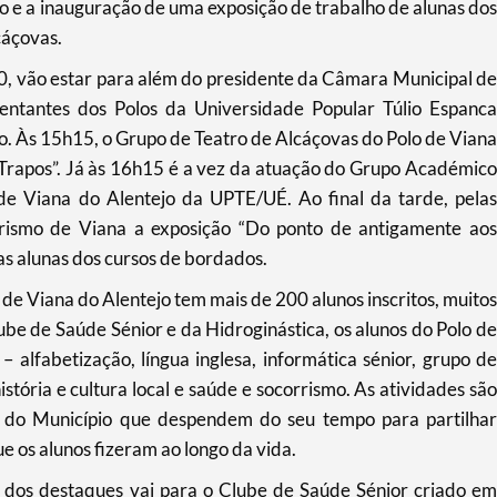
tro e a inauguração de uma exposição de trabalho de alunas dos
cáçovas.
, vão estar para além do presidente da Câmara Municipal de
sentantes dos Polos da Universidade Popular Túlio Espanca
. Às 15h15, o Grupo de Teatro de Alcáçovas do Polo de Viana
Trapos”. Já às 16h15 é a vez da atuação do Grupo Académico
 de Viana do Alentejo da UPTE/UÉ. Ao final da tarde, pelas
rismo de Viana a exposição “Do ponto de antigamente aos
as alunas dos cursos de bordados.
o de Viana do Alentejo tem mais de 200 alunos inscritos, muitos
be de Saúde Sénior e da Hidroginástica, os alunos do Polo de
 alfabetização, língua inglesa, informática sénior, grupo de
istória e cultura local e saúde e socorrismo. As atividades são
s do Município que despendem do seu tempo para partilhar
 os alunos fizeram ao longo da vida.
m dos destaques vai para o Clube de Saúde Sénior criado em