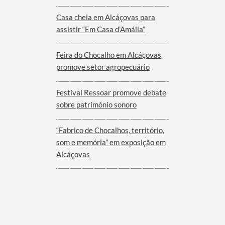
Viana do Alentejo
Casa cheia em Alcáçovas para
assistir “Em Casa d’Amália”
Feira do Chocalho em Alcáçovas
promove setor agropecuário
Festival Ressoar promove debate
sobre património sonoro
“Fabrico de Chocalhos, território,
som e memória” em exposição em
Alcáçovas