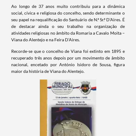
Ao longo de 37 anos muito contribuiu para a dinâmica
social, cívica e religiosa do concelho, sendo determinante o
seu papel na requalificação do Santuário de N.ª Sr.ª D’Aires. É
de destacar ainda o seu trabalho na organização de
atividades religiosas no âmbito da Romaria a Cavalo Moita –
Viana do Alentejo e na Feira D’Aires.
Recorde-se que o concelho de Viana foi extinto em 1895 e
Termo de Pesquisa
recuperado três anos depois por um movimento de âmbito
nacional, encetado por António Isidoro de Sousa, figura
maior da história de Viana do Alentejo.
Categorias gerais
Filtros