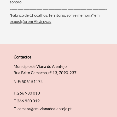
sonoro
“Fabrico de Chocalhos, território, som e memória” em
exposição em Alcáçovas
Contactos
Município de Viana do Alentejo
Rua Brito Camacho, nº 13, 7090-237
NIF: 506151174
T.
266 930 010
F.
266 930 019
E.
camara@cm-vianadoalentejo.pt