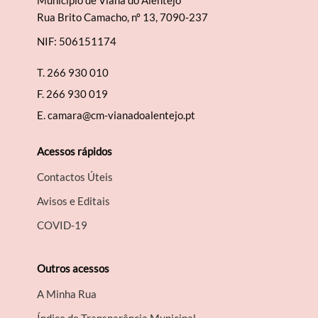
Município de Viana do Alentejo
Rua Brito Camacho, nº 13, 7090-237
NIF: 506151174
T.
266 930 010
F.
266 930 019
E.
camara@cm-vianadoalentejo.pt
Acessos rápidos
Contactos Úteis
Avisos e Editais
COVID-19
Outros acessos
A Minha Rua