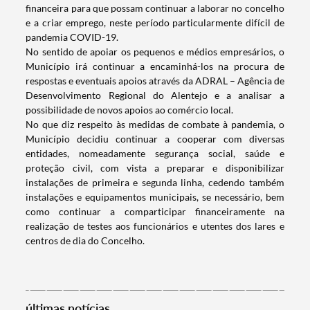
Categorias gerais
financeira para que possam continuar a laborar no concelho
e a criar emprego, neste período particularmente difícil de
pandemia COVID-19.
No sentido de apoiar os pequenos e médios empresários, o
Município irá continuar a encaminhá-los na procura de
respostas e eventuais apoios através da ADRAL – Agência de
Filtros
Desenvolvimento Regional do Alentejo e a analisar a
possibilidade de novos apoios ao comércio local.
No que diz respeito às medidas de combate à pandemia, o
Município decidiu continuar a cooperar com diversas
entidades, nomeadamente segurança social, saúde e
proteção civil, com vista a preparar e disponibilizar
instalações de primeira e segunda linha, cedendo também
instalações e equipamentos municipais, se necessário, bem
como continuar a comparticipar financeiramente na
realização de testes aos funcionários e utentes dos lares e
centros de dia do Concelho.
últimas notícias