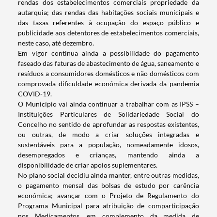
rendas dos estabelecimentos comerciais propriedade da
autarquia; das rendas das habitações sociais municipais e
das taxas referentes à ocupação do espaço público e
publicidade aos detentores de estabelecimentos comerciais,
neste caso, até dezembro.
Em vigor continua ainda a possibilidade do pagamento
faseado das faturas de abastecimento de água, saneamento e
resíduos a consumidores domésticos e não domésticos com
comprovada dificuldade económica derivada da pandemia
COVID-19.
O Município vai ainda continuar a trabalhar com as IPSS –
Instituições Particulares de Solidariedade Social do
Concelho no sentido de aprofundar as respostas existentes,
ou outras, de modo a criar soluções integradas e
sustentáveis para a população, nomeadamente idosos,
desempregados e crianças, mantendo ainda a
disponibilidade de criar apoios suplementares.
No plano social decidiu ainda manter, entre outras medidas,
o pagamento mensal das bolsas de estudo por carência
económica; avançar com o Projeto de Regulamento do
Programa Municipal para atribuição de comparticipação
nos Medicamentos, em complemento da medida de