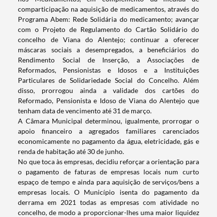
comparticipação na aquisição de medicamentos, através do
Programa Abem: Rede Solidária do medicamento; avançar
com o Projeto de Regulamento do Cartão Solidário do
concelho de Viana do Alentejo; continuar a oferecer
máscaras sociais a desempregados, a beneficiários do
Rendimento Social de Inserção, a Associações de
Reformados, Pensionistas e Idosos e a Instituições
Particulares de Solidariedade Social do Concelho. Além
disso, prorrogou ainda a validade dos cartões do
Reformado, Pensionista e Idoso de Viana do Alentejo que
tenham data de vencimento até 31 de março.
A Câmara Municipal determinou, igualmente, prorrogar o
apoio financeiro a agregados familiares carenciados
economicamente no pagamento da água, eletricidade, gás e
renda de habitação até 30 de junho.
Termo de Pesquisa
No que toca às empresas, decidiu reforçar a orientação para
o pagamento de faturas de empresas locais num curto
espaço de tempo e ainda para aquisição de serviços/bens a
empresas locais. O Município isenta do pagamento da
derrama em 2021 todas as empresas com atividade no
concelho, de modo a proporcionar-lhes uma maior liquidez