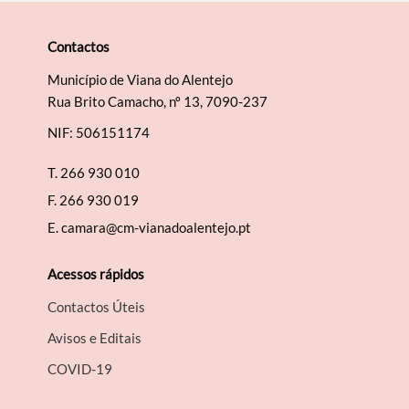
Contactos
Município de Viana do Alentejo
Rua Brito Camacho, nº 13, 7090-237
NIF: 506151174
T.
266 930 010
F.
266 930 019
E.
camara@cm-vianadoalentejo.pt
Acessos rápidos
Contactos Úteis
Avisos e Editais
COVID-19